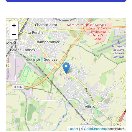
+
−
Leaflet
| ©
OpenStreetMap
contributors