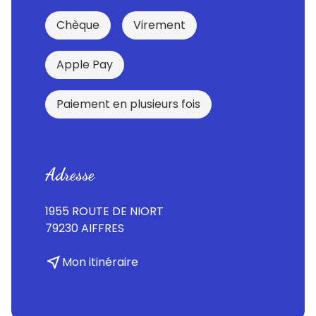
Chèque
Virement
Apple Pay
Paiement en plusieurs fois
Adresse
1955 ROUTE DE NIORT
79230 AIFFRES
near_me
Mon itinéraire