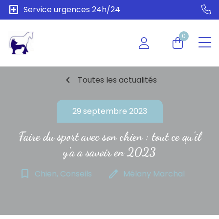
local_hospital
Service urgences 24h/24
0
chevron_left
Toutes les actualités
29 septembre 2023
Faire du sport avec son chien : tout ce qu'il
y'a a savoir en 2023
bookmark_border
edit
Chien, Conseils
Mélany Marchal