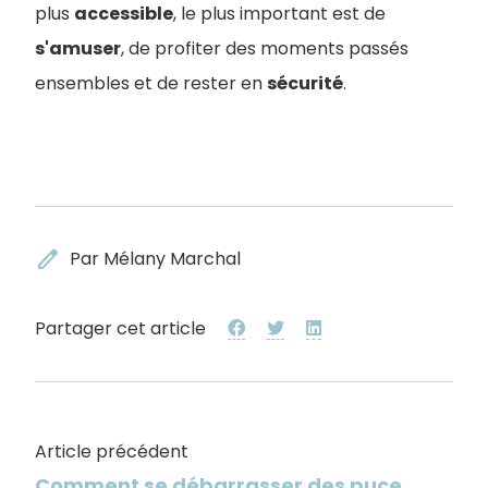
plus
accessible
, le plus important est de
s'amuser
, de profiter des moments passés
ensembles et de rester en
sécurité
.
edit
Par Mélany Marchal
Partager cet article
Article précédent
Comment se débarrasser des puce