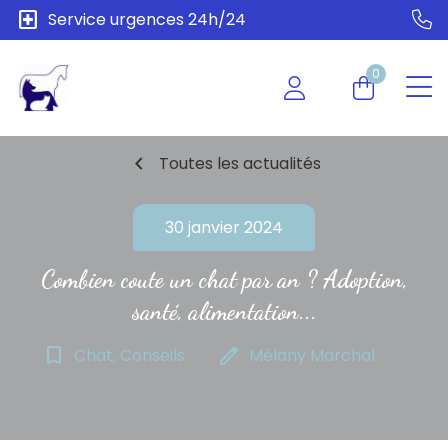
local_hospital
Service urgences 24h/24
0
chevron_left
Toutes les actualités
30 janvier 2024
Combien coute un chat par an ? Adoption,
santé, alimentation...
bookmark_border
edit
Chat, Conseils
Mélany Marchal