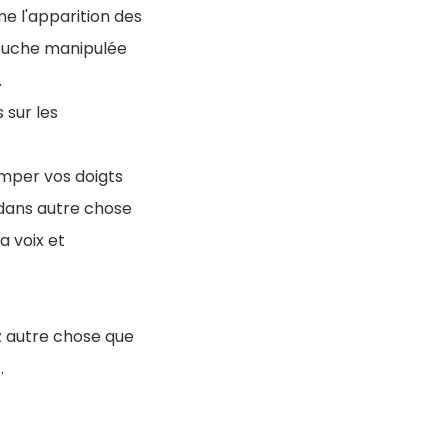
e l'apparition des
bouche manipulée
.
 sur les
emper vos doigts
 dans autre chose
a voix et
ez autre chose que
.