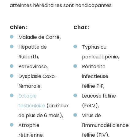
atteintes héréditaires sont handicapantes.
Chien :
Chat :
Maladie de Carré,
Hépatite de
Typhus ou
Rubarth,
panleucopénie,
Parvovirose,
Péritonite
Dysplasie Coxo-
infectieuse
fémorale,
féline PIF,
Ectopie
Leucose féline
testiculaire
(animaux
(FeLV),
de plus de 6 mois),
Virus de
Atrophie
l'immunodéficience
rétinienne.
féline (FIV).