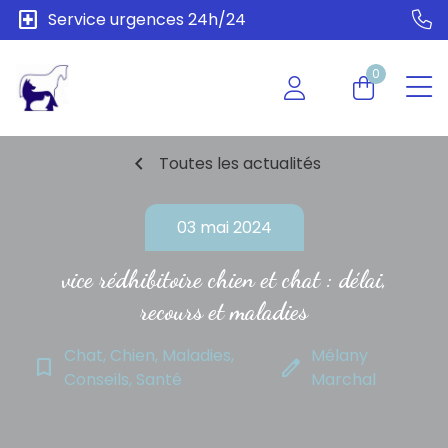
local_hospital
Service urgences 24h/24
0
chevron_left
Toutes les actualités
03 mai 2024
vice rédhibitoire chien et chat : délai,
recours et maladies
Chat, Chien, Maladies,
Mélany
bookmark_border
edit
Conseils, Santé
Marchal