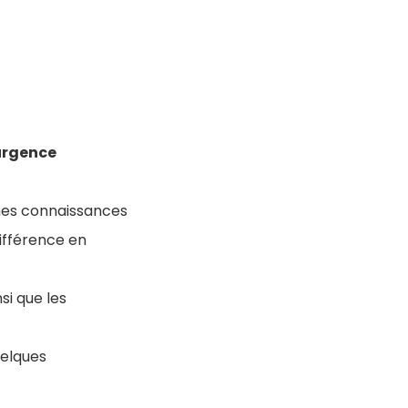
urgence
ines connaissances
différence en
si que les
uelques