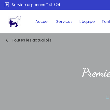
local_hospital
Service urgences 24h/24
Accueil
Services
L'équipe
Tari
chevron_left
Toutes les actualités
Premie
bookmark_bord