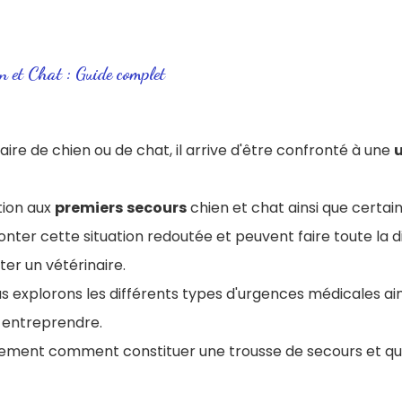
n et Chat : Guide complet
aire de chien ou de chat, il arrive d'être confronté à une
ion aux
premiers
secours
chien et chat ainsi que certa
onter cette situation redoutée et peuvent faire toute la 
er un vétérinaire.
us explorons les différents types d'urgences médicales ain
 entreprendre.
lement comment constituer une trousse de secours et q