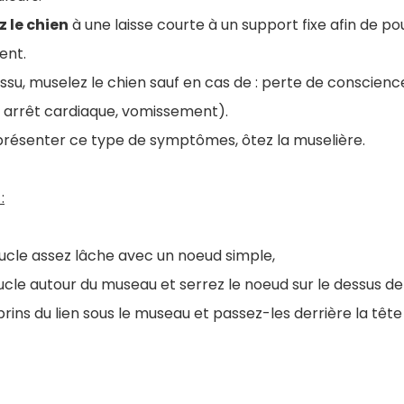
 le chien
à une laisse courte à un support fixe afin de p
ent.
 tissu, muselez le chien sauf en cas de : perte de conscien
er, arrêt cardiaque, vomissement).
 présenter ce type de symptômes, ôtez la muselière.
:
cle assez lâche avec un noeud simple,
cle autour du museau et serrez le noeud sur le dessus d
brins du lien sous le museau et passez-les derrière la tête