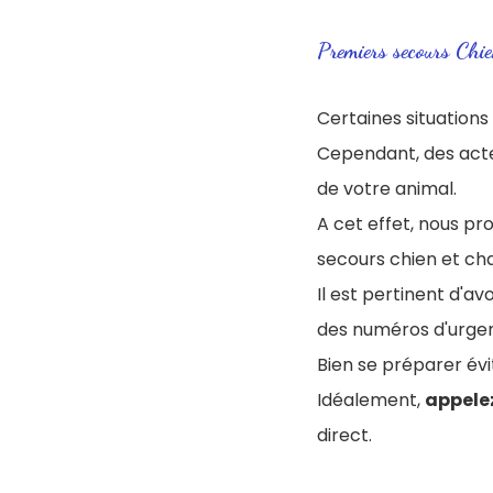
Premiers secours Chi
Certaines situations
Cependant, des act
de votre animal
.
A cet effet, nous p
secours chien et cha
Il est pertinent d'avo
des numéros d'urge
Bien se préparer évi
Idéalement,
appelez
direct.