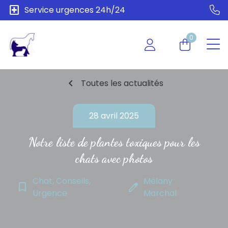
local_hospital
Service urgences 24h/24
0
chevron_left
Toutes les actualités
28 avril 2025
Notre liste de ​plantes toxiques pour les
chats avec photos
Chat, Conseils,
Mélany
bookmark_border
edit
Urgence
Marchal