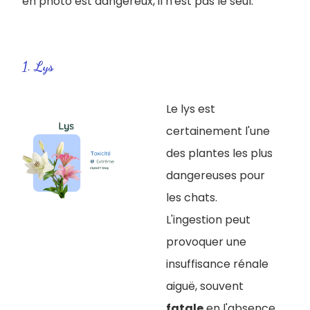
en photo est dangereux, il n'est pas le seul.
1. Lys
Le lys est
certainement l'une
des plantes les plus
dangereuses pour
les chats.
L'ingestion peut
provoquer une
insuffisance rénale
aiguë, souvent
fatale
en l'absence