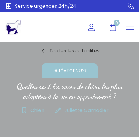
local_hospital
Service urgences 24h/24
0
chevron_left
Toutes les actualités
09 février 2026
Quelles sont les races de chien les plus
adaptées à la vie en appartement ?
bookmark_border
edit
Chien
Juliette Garnodier