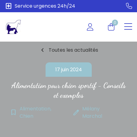
local_hospital
Service urgences 24h/24
0
chevron_left
Toutes les actualités
17 juin 2024
Alimentation pour chien sportif - Conseils
et exemples
Alimentation,
Mélany
bookmark_border
edit
Chien
Marchal