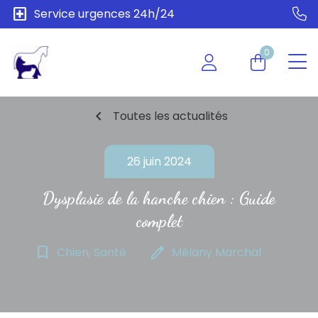
local_hospital
Service urgences 24h/24
0
chevron_left
Toutes les actualités
26 juin 2024
Dysplasie de la hanche chien : Guide
complet
bookmark_border
edit
Chien, Santé
Mélany Marchal