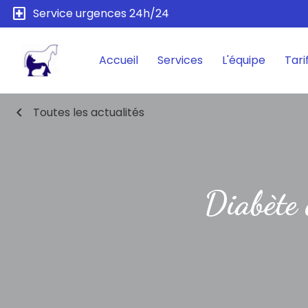
local_hospital
Service urgences 24h/24
Accueil
Services
L'équipe
Tari
chevron_left
Toutes les actualités
Diabète c