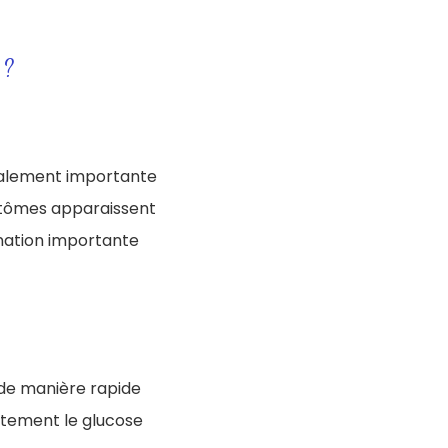
 ?
rmalement importante
ptômes apparaissent
ination importante
de manière rapide
ectement le glucose