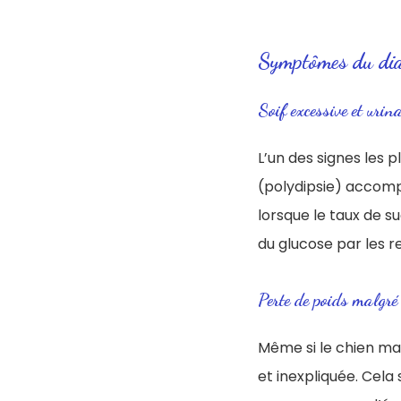
Symptômes du diab
Soif excessive et urin
L’un des signes les 
(polydipsie) accomp
lorsque le taux de s
du glucose par les re
Perte de poids malgré
Même si le chien ma
et inexpliquée. Cela