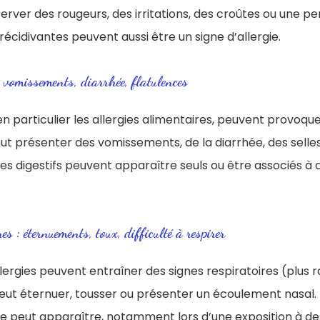
ver des rougeurs, des irritations, des croûtes ou une per
 récidivantes peuvent aussi être un signe d’allergie.
 vomissements, diarrhée, flatulences
 en particulier les allergies alimentaires, peuvent provoqu
peut présenter des vomissements, de la diarrhée, des selle
nes digestifs peuvent apparaître seuls ou être associés 
s : éternuements, toux, difficulté à respirer
llergies peuvent entraîner des signes respiratoires (plus r
eut éternuer, tousser ou présenter un écoulement nasal. 
re peut apparaître, notamment lors d’une exposition à de