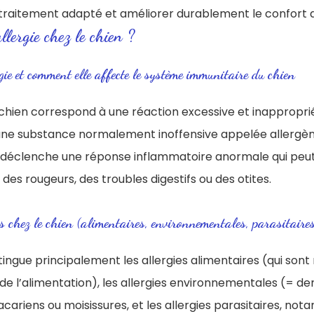
traitement adapté et améliorer durablement le confort d
llergie chez le chien ?
gie et comment elle affecte le système immunitaire du chien
e chien correspond à une réaction excessive et inappropr
une substance normalement inoffensive appelée allergène.
 déclenche une réponse inflammatoire anormale qui peut
es rougeurs, des troubles digestifs ou des otites.
s chez le chien (alimentaires, environnementales, parasitaires
tingue principalement les allergies alimentaires (qui sont 
de l’alimentation), les allergies environnementales (= d
cariens ou moisissures, et les allergies parasitaires, no