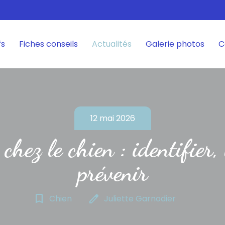
fs
Fiches conseils
Actualités
Galerie photos
C
12 mai 2026
 chez le chien : identifier, 
prévenir
bookmark_border
edit
Chien
Juliette Garnodier