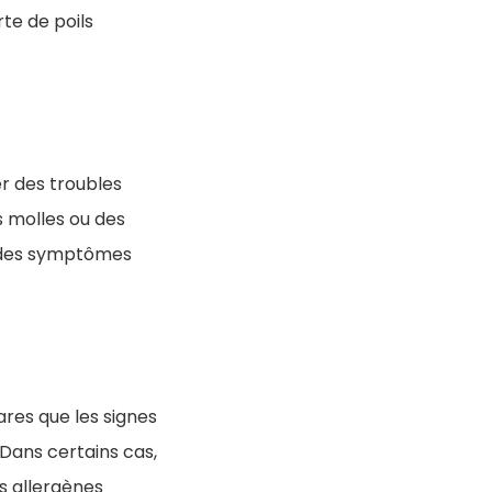
te de poils
er des troubles
s molles ou des
à des symptômes
ares que les signes
Dans certains cas,
s allergènes