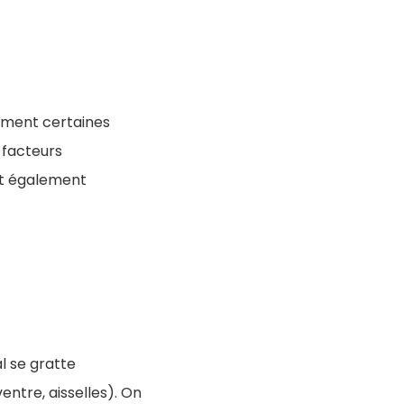
amment certaines
 facteurs
nt également
al se gratte
entre, aisselles). On