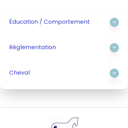
Éducation / Comportement
expand_more
Réglementation
expand_more
Cheval
expand_more