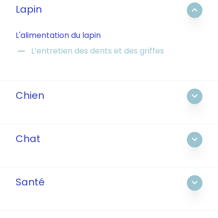
Lapin
expand_less
L'alimentation du lapin
remove
L’entretien des dents et des griffes
Chien
expand_more
Chat
expand_more
Santé
expand_more