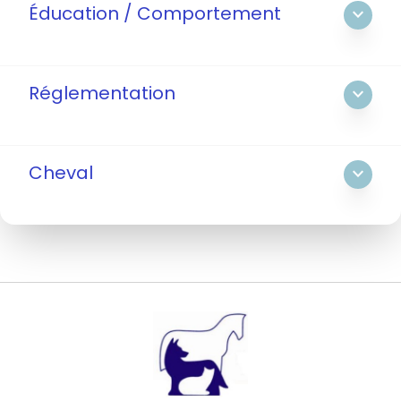
Éducation / Comportement
expand_more
Réglementation
expand_more
Cheval
expand_more