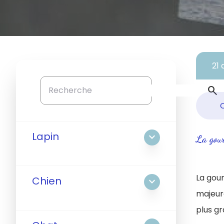
21
search
Lapin
expand_more
La gou
La gour
Chien
expand_more
majeur
plus g