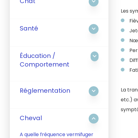
Chat
expand_more
Les sy
Fiè
Santé
expand_more
Jet
Nœu
Per
Éducation /
expand_more
Dif
Comportement
Fat
Réglementation
La tran
expand_more
etc.) 
symptô
Cheval
expand_less
A quelle fréquence vermifuger