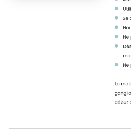
Uti
Se 
Nou
Ne 
Dés
mat
Ne 
La mal
ganglio
début 