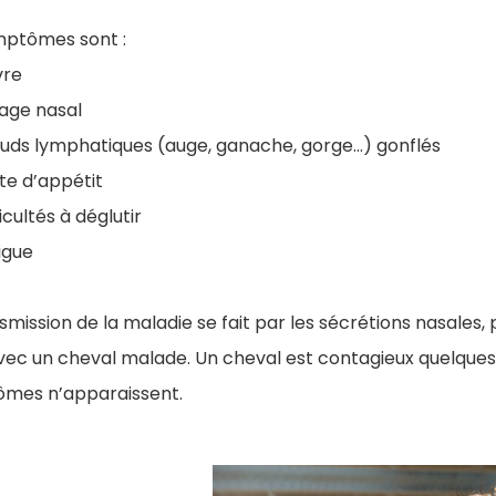
mptômes sont :
vre
age nasal
ds lymphatiques (auge, ganache, gorge…) gonflés
te d’appétit
ficultés à déglutir
igue
smission de la maladie se fait par les sécrétions nasales,
avec un cheval malade. Un cheval est contagieux quelque
mes n’apparaissent.