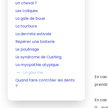
un cheval ?
Les coliques
La gale de boue
La fourbure
La dermite estivale
Repérer une boiterie
Le poulinage
Le syndrome de Cushing
La myopathie atypique
remove
La gourme
En cas 
Quand faire contrôler les dents
prendr
?
En cas 
Iso