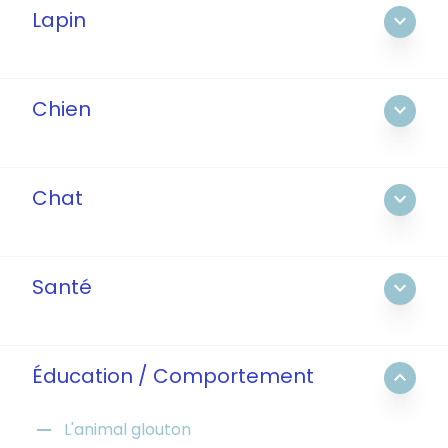
Lapin
expand_more
Chien
expand_more
Chat
expand_more
Santé
expand_more
Éducation / Comportement
expand_less
remove
L'animal glouton