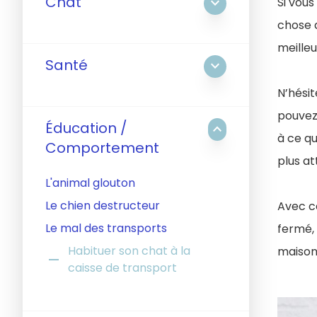
Chat
expand_more
Si vous
chose d
meilleu
Santé
expand_more
N’hésit
pouvez 
Éducation /
expand_less
à ce qu
Comportement
plus att
L'animal glouton
Le chien destructeur
Avec ce
Le mal des transports
fermé, 
Habituer son chat à la
maison,
remove
caisse de transport