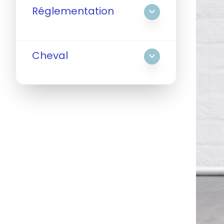
Réglementation
expand_more
Cheval
expand_more