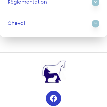
Réglementation
expand_more
Cheval
expand_more