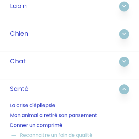
Lapin
expand_more
Chien
expand_more
Chat
expand_more
Santé
expand_less
La crise d'épilepsie
Mon animal a retiré son pansement
Donner un comprimé
remove
Reconnaitre un foin de qualité