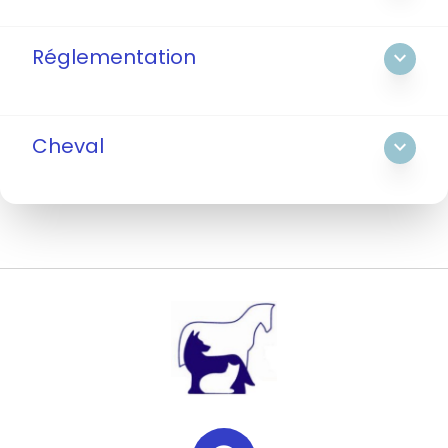
Réglementation
expand_more
Cheval
expand_more