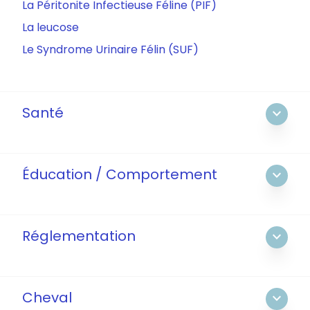
La Péritonite Infectieuse Féline (PIF)
La leucose
Le Syndrome Urinaire Félin (SUF)
Santé
expand_more
Éducation / Comportement
expand_more
Réglementation
expand_more
Cheval
expand_more