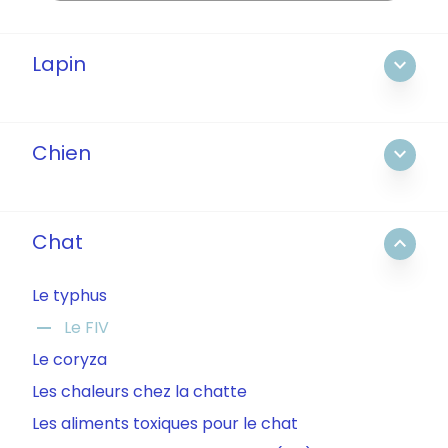
Lapin
expand_more
Chien
expand_more
Chat
expand_less
Le typhus
remove
Le FIV
Le coryza
Les chaleurs chez la chatte
Les aliments toxiques pour le chat