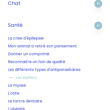
Chat
expand_more
Santé
expand_less
La crise d'épilepsie
Mon animal a retiré son pansement
Donner un comprimé
Reconnaitre un foin de qualité
Les différents types d'antiparasitaires
remove
Les épillets
La myase
L'otite
Le tartre dentaire
L'obésité