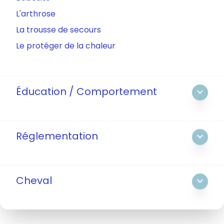
L'arthrose
La trousse de secours
Le protéger de la chaleur
Éducation / Comportement
expand_more
Réglementation
expand_more
Cheval
expand_more