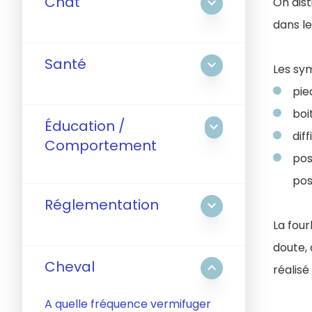
Chat
expand_more
On dist
dans l
Santé
expand_more
Les sy
pie
boi
Éducation /
expand_more
dif
Comportement
pos
pos
Réglementation
expand_more
La four
doute, 
Cheval
expand_less
réalisé
A quelle fréquence vermifuger