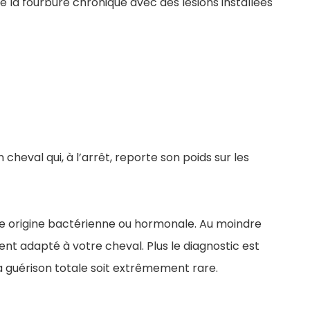
de la fourbure chronique avec des lésions installées
cheval qui, à l’arrêt, reporte son poids sur les
une origine bactérienne ou hormonale. Au moindre
ent adapté à votre cheval. Plus le diagnostic est
 la guérison totale soit extrêmement rare.