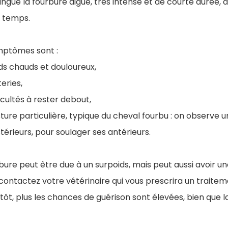
ingue la fourbure aiguë, très intense et de courte durée, 
e temps.
mptômes sont :
ds chauds et douloureux,
teries,
ficultés à rester debout,
ture particulière, typique du cheval fourbu : on observe un 
térieurs, pour soulager ses antérieurs.
bure peut être due à un surpoids, mais peut aussi avoir 
contactez votre vétérinaire qui vous prescrira un traitem
 tôt, plus les chances de guérison sont élevées, bien que