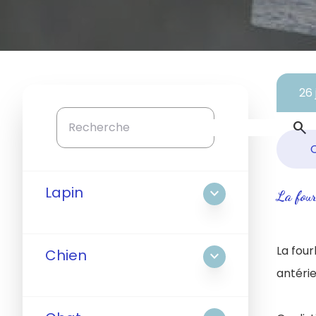
26 
search
Lapin
expand_more
La four
La four
Chien
expand_more
antérie