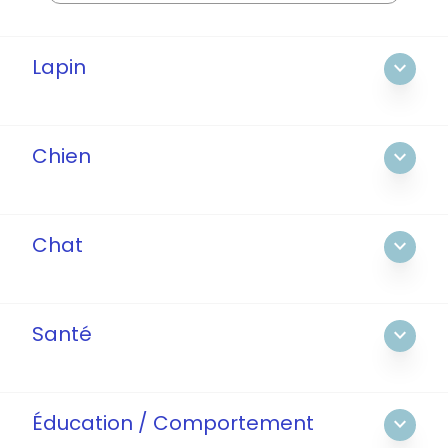
Lapin
expand_more
Chien
expand_more
Chat
expand_more
Santé
expand_more
Éducation / Comportement
expand_more